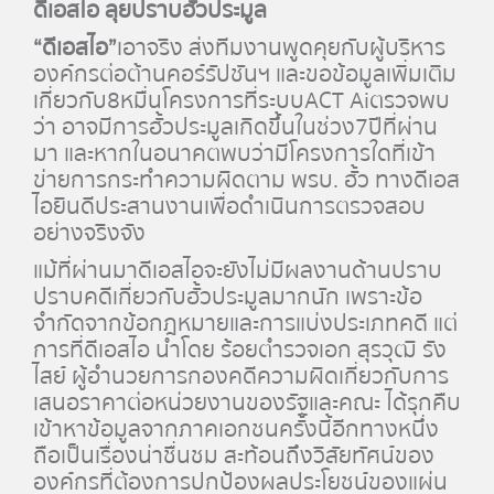
ดีเอสไอ ลุยปราบฮั้วประมูล
“ดีเอสไอ”
เอาจริง ส่งทีมงานพูดคุยกับผู้บริหาร
องค์กรต่อต้านคอร์รัปชันฯ และขอข้อมูลเพิ่มเติม
เกี่ยวกับ
8
หมื่นโครงการที่ระบบ
ACT Ai
ตรวจพบ
ว่า อาจมีการฮั้วประมูลเกิดขึ้นในช่วง
7
ปีที่ผ่าน
มา และหากในอนาคตพบว่ามีโครงการใดที่เข้า
ข่ายการกระทำความผิดตาม พรบ. ฮั้ว ทางดีเอส
ไอยินดีประสานงานเพื่อดำเนินการตรวจสอบ
อย่างจริงจัง
แม้ที่ผ่านมาดีเอสไอจะยังไม่มีผลงานด้านปราบ
ปราบคดีเกี่ยวกับฮั้วประมูลมากนัก เพราะข้อ
จำกัดจากข้อกฎหมายและการแบ่งประเภทคดี แต่
การที่ดีเอสไอ นำโดย ร้อยตำรวจเอก สุรวุฒิ รัง
ไสย์ ผู้อำนวยการกองคดีความผิดเกี่ยวกับการ
เสนอราคาต่อหน่วยงานของรัฐและคณะ ได้รุกคืบ
เข้าหาข้อมูลจากภาคเอกชนครั้งนี้อีกทางหนึ่ง
ถือเป็นเรื่องน่าชื่นชม สะท้อนถึงวิสัยทัศน์ของ
องค์กรที่ต้องการปกป้องผลประโยชน์ของแผ่น