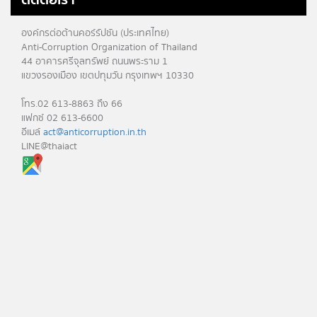
องค์กรต่อต้านคอร์รัปชัน (ประเทศไทย)
Anti-Corruption Organization of Thailand
44 อาคารศรีจุลทรัพย์ ถนนพระราม 1
แขวงรองเมือง เขตปทุมวัน กรุงเทพฯ 10330
โทร.02 613-8863 ถึง 66
แฟกซ์ 02 613-6600
อีเมล์
act@anticorruption.in.th
LINE@thaiact